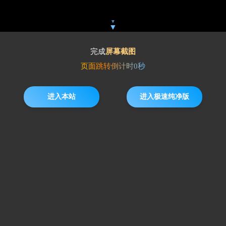
址【免翻墙】
▼
▼
完成
屏幕截图
页面跳转倒计时
0
秒
进入本站
进入极速纯净版